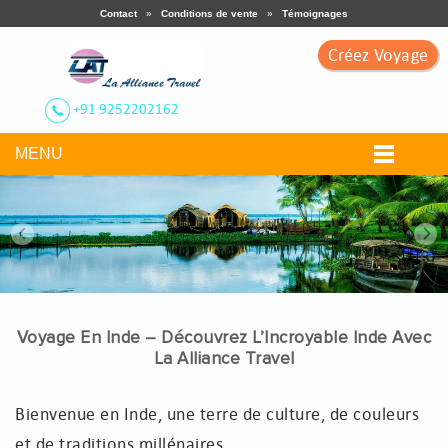
Contact
»
Conditions de vente
»
Témoignages
Créez Voyage
+91 9252202162
MENU
Nos Circuits
Voyage Thématique
Voyage En Inde – Découvrez L’Incroyable Inde Avec
La Alliance Travel
Ville Touristiques
Bienvenue en Inde, une terre de culture, de couleurs
Circuit Sur Mesure
et de traditions millénaires.