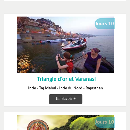
Jours 10
Triangle d'or et Varanasi
Inde - Taj Mahal - Inde du Nord - Rajasthan
En Savoir +
Jours 10