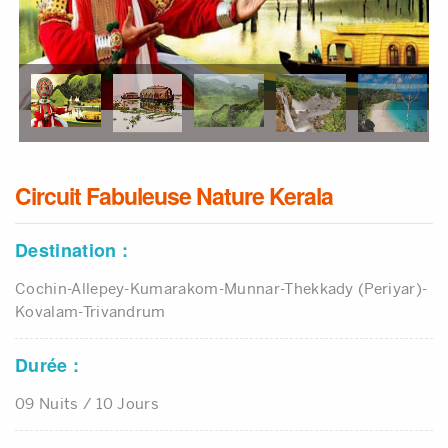
Infos Pratiques
Qui Sommes Nous
Qui Sommes Nous
Témoignages
Circuit Fabuleuse Nature Kerala
Contact
Destination :
Cochin-Allepey-Kumarakom-Munnar-Thekkady (Periyar)-
Kovalam-Trivandrum
Durée :
09 Nuits / 10 Jours