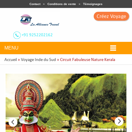
Contact
»
Conditions de vente
»
Témoignages
Créez Voyage
+91 9252202162
MENU
Accueil
»
Voyage Inde du Sud
» Circuit Fabuleuse Nature Kerala
Nos Circuits
Voyage Thématique
Ville Touristiques
Circuit Sur Mesure