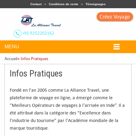
Contact
»
Conditions de vente
»
Témoignages
Créez Voyage
+91 9252202162
MENU
Accueil
» Infos Pratiques
Infos Pratiques
Nos Circuits
Fondé en l'an 2005 comme La Alliance Travel, une
Voyage Thématique
plateforme de voyage en ligne, a émergé comme le
“Meilleurs Opérateurs de voyages à l'arrivée en Inde”. Il a
Ville Touristiques
été attribué dans la catégorie des “Excellence dans
l'industrie du tourisme” par l'Académie mondiale de la
Circuit Sur Mesure
marque touristique.