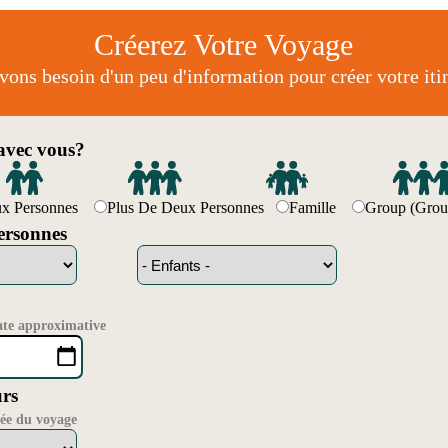
Créerez Votre Voyage
ons besoin d'un peu d'information pour créer votre itin
vec vous?
ux Personnes
Plus De Deux Personnes
Famille
Group (Grou
rsonnes
ate approximative
rs
rée du voyage