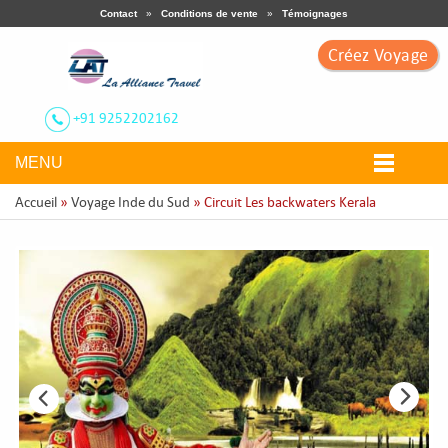
Contact
»
Conditions de vente
»
Témoignages
Créez Voyage
+91 9252202162
MENU
Accueil
»
Voyage Inde du Sud
» Circuit Les backwaters Kerala
Nos Circuits
Voyage Thématique
Ville Touristiques
Circuit Sur Mesure