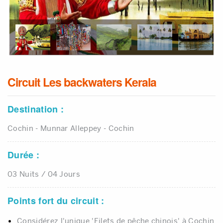
Infos Pratiques
Qui Sommes Nous
Qui Sommes Nous
Circuit Les backwaters Kerala
Témoignages
Contact
Destination :
Cochin - Munnar Alleppey - Cochin
Durée :
03 Nuits / 04 Jours
Points fort du circuit :
Considérez l'unique 'Filets de pêche chinois' à Cochin