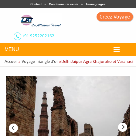
Contact
»
Conditions de vente
»
Témoignages
Créez Voyage
+91 9252202162
MENU
Accueil
»
Voyage Triangle d'or
»Delhi Jaipur Agra Khajuraho et Varanasi
Nos Circuits
Voyage Thématique
Ville Touristiques
Circuit Sur Mesure