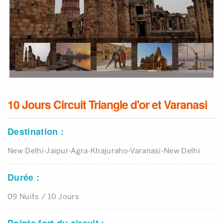
Infos Pratiques
Qui Sommes Nous
Qui Sommes Nous
Témoignages
Contact
10 Jours Circuit Triangle d'or et Varanasi
Destination :
New Delhi-Jaipur-Agra-Khajuraho-Varanasi-New Delhi
Durée :
09 Nuits / 10 Jours
Points fort du circuit :