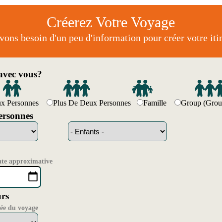
Créerez Votre Voyage
ons besoin d'un peu d'information pour créer votre itin
vec vous?
ux Personnes
Plus De Deux Personnes
Famille
Group (Grou
rsonnes
ate approximative
rs
rée du voyage